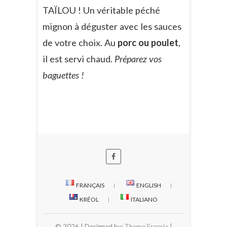
TAÏLOU ! Un véritable péché
mignon à déguster avec les sauces
de votre choix. Au
porc ou poulet
,
il est servi chaud.
Préparez vos
baguettes !
FRANÇAIS
ENGLISH
KRÉOL
ITALIANO
© 2026
| Designed by:
Theme Freesia
|