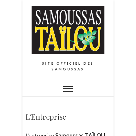
S
k
i
p
t
o
c
o
SITE OFFICIEL DES
n
SAMOUSSAS
t
e
n
t
L’Entreprise
L'entreprise
Samoussas TAÏLOU
,