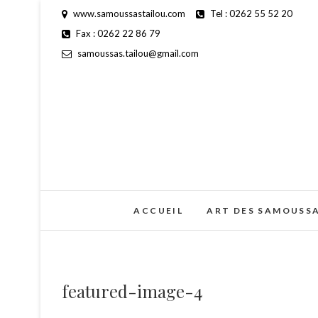
S
www.samoussastailou.com
Tel : 0262 55 52 20
k
Fax : 0262 22 86 79
i
samoussas.tailou@gmail.com
p
t
o
c
o
n
t
e
n
ACCUEIL
ART DES SAMOUSS
t
featured-image-4